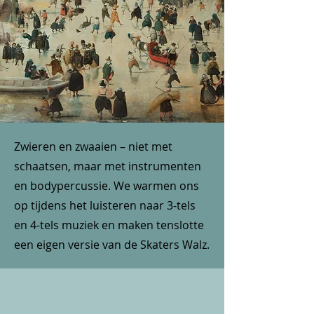
Zwieren en zwaaien – niet met
schaatsen, maar met instrumenten
en bodypercussie. We warmen ons
op tijdens het luisteren naar 3-tels
en 4-tels muziek en maken tenslotte
een eigen versie van de Skaters Walz.