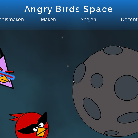
Angry Birds Space
nnismaken
Maken
Spelen
Docent